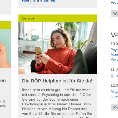
Hier mehr erfahren.
Freu
We
Service
V
10.0
Psyc
Men
Psyc
11.
Onli
zen
Die BÖP-Helpline ist für Sie da!
12.0
Ihnen geht es nicht gut, und Sie möchten
Mitg
mit einem/r Psycholog:in sprechen? Oder
Ober
Sie sind auf der Suche nach einer
e- &
Psycholog:in in Ihrer Nähe? Unsere BÖP-
sch-
Me
Helpline ist von Montag bis Donnerstag
von 9 bis 13 Uhr Sie erreichbar. Rufen Sie