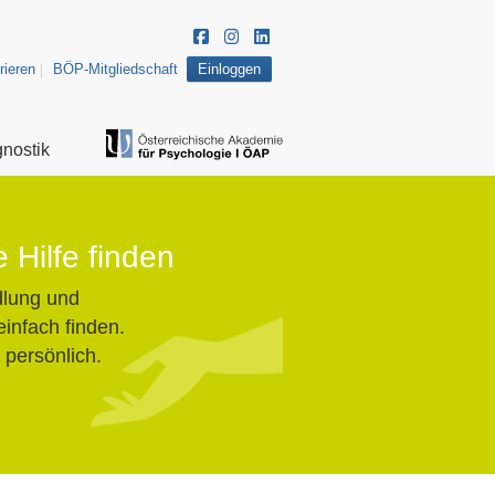
rieren
BÖP-Mitgliedschaft
Einloggen
nostik
 Hilfe finden
lung und
einfach finden.
 persönlich.