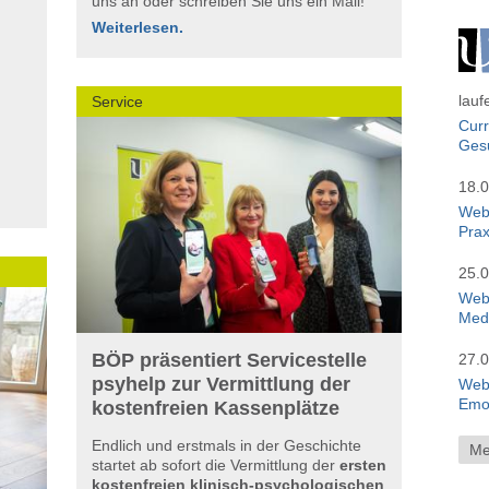
uns an oder schreiben Sie uns ein Mail!
Weiterlesen.
lauf
Service
Curr
Ges
18.0
Webi
Prax
25.0
Web
Medi
BÖP präsentiert Servicestelle
27.0
psyhelp zur Vermittlung der
Webi
Emot
kostenfreien Kassenplätze
Endlich und erstmals in der Geschichte
Me
startet ab sofort die Vermittlung der
ersten
kostenfreien klinisch-psychologischen