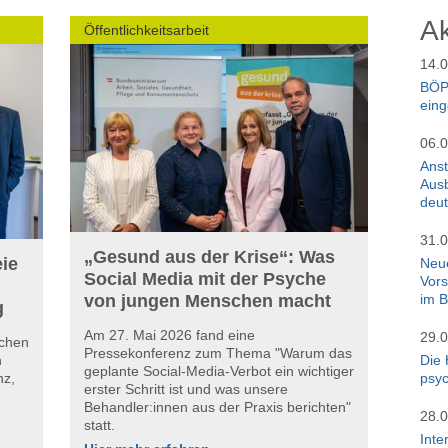
Ak
Öffentlichkeitsarbeit
14.0
BÖP
eing
06.0
Ans
Ausb
deut
31.0
„Gesund aus der Krise“: Was
eie
Neue
Social Media mit der Psyche
Vors
von jungen Menschen macht
im 
g
Am 27. Mai 2026 fand eine
29.0
ichen
Pressekonferenz zum Thema "Warum das
n
Die 
geplante Social-Media-Verbot ein wichtiger
nz,
psyc
erster Schritt ist und was unsere
Behandler:innen aus der Praxis berichten"
28.0
statt.
Inte